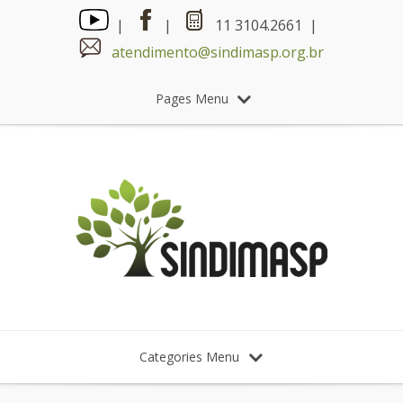
|
|
11 3104.2661 |
atendimento@sindimasp.org.br
Pages Menu
Categories Menu