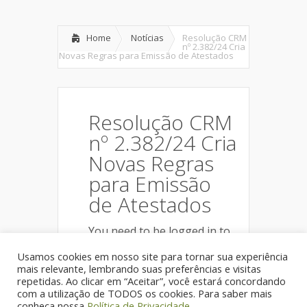
Home
Notícias
Resolução CRM
nº 2.382/24 Cria
Novas Regras para Emissão de Atestados
Resolução CRM
nº 2.382/24 Cria
Novas Regras
para Emissão
de Atestados
You need to be logged in to
view this content. Por favor
Log In
. Não é um membro?
Usamos cookies em nosso site para tornar sua experiência
Junte-se a nós
mais relevante, lembrando suas preferências e visitas
repetidas. Ao clicar em “Aceitar”, você estará concordando
com a utilização de TODOS os cookies. Para saber mais
conheça nossa
Política de Privacidade