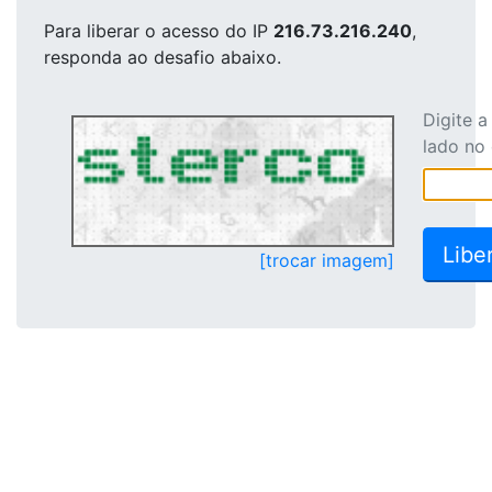
Para liberar o acesso
do IP
216.73.216.240
,
responda ao desafio abaixo.
Digite 
lado no
[trocar imagem]