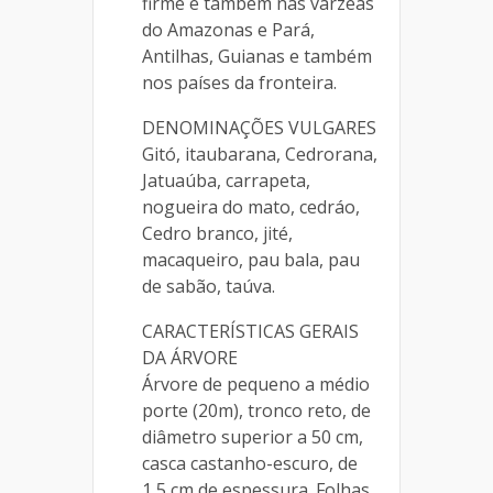
firme e também nas várzeas
do Amazonas e Pará,
Antilhas, Guianas e também
nos países da fronteira.
DENOMINAÇÕES VULGARES
Gitó, itaubarana, Cedrorana,
Jatuaúba, carrapeta,
nogueira do mato, cedráo,
Cedro branco, jité,
macaqueiro, pau bala, pau
de sabão, taúva.
CARACTERÍSTICAS GERAIS
DA ÁRVORE
Árvore de pequeno a médio
porte (20m), tronco reto, de
diâmetro superior a 50 cm,
casca castanho-escuro, de
1,5 cm de espessura. Folhas