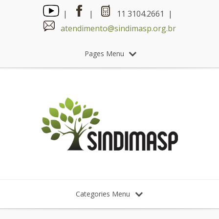
|
|
11 3104.2661 |
atendimento@sindimasp.org.br
Pages Menu
Categories Menu