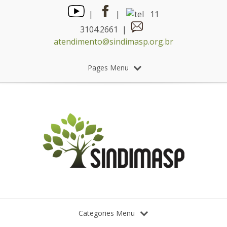
|
|
11
3104.2661 |
atendimento@sindimasp.org.br
Pages Menu
Categories Menu