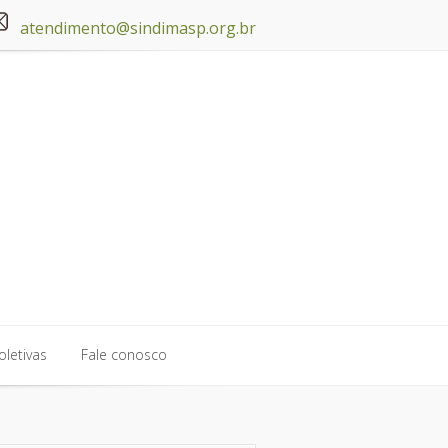
atendimento@sindimasp.org.br
letivas
Fale conosco
letivas
Fale conosco