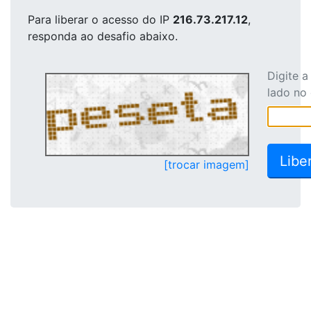
Para liberar o acesso
do IP
216.73.217.12
,
responda ao desafio abaixo.
Digite 
lado no
[trocar imagem]