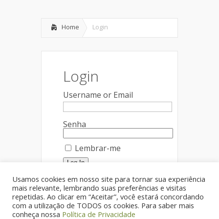
Home
Login
Login
Username or Email
Senha
Lembrar-me
Esqueceu a senha?
Usamos cookies em nosso site para tornar sua experiência
Junte-se a nós
mais relevante, lembrando suas preferências e visitas
repetidas. Ao clicar em “Aceitar”, você estará concordando
com a utilização de TODOS os cookies. Para saber mais
conheça nossa
Política de Privacidade