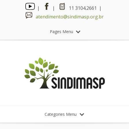
|
|
11 3104.2661 |
atendimento@sindimasp.org.br
Pages Menu
Categories Menu